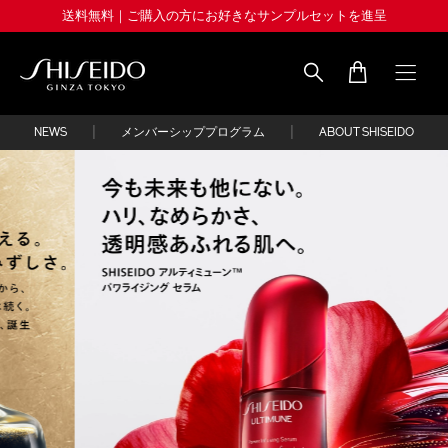
Skip
送料無料｜ご購入の方にお好きなサンプルセットを進呈
to
main
content
Shiseido
|
|
NEWS
メンバーシッププログラム
ABOUT SHISEIDO