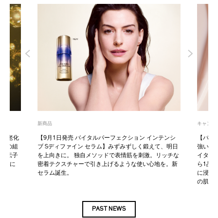
新商品
キャンペ
、肌老化
【9月1日発売 バイタルパーフェクション インテンシ
【バイ
、肌の組
ブ Sディファイン セラム】みずみずしく鍛えて、明日
強い紫
肌遺伝子
を上向きに。 独自メソッドで表情筋を刺激。リッチな
イタル
らかに
密着テクスチャーで引き上げるような使い心地を。新
ら1品
セラム誕生。
に浸透
の肌で
PAST NEWS