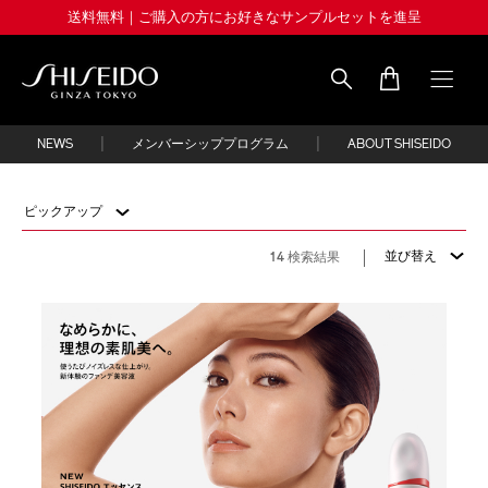
Skip
送料無料｜ご購入の方にお好きなサンプルセットを進呈
to
main
content
Shiseido
|
|
NEWS
メンバーシッププログラム
ABOUT SHISEIDO
ピックアップ
並び替え
14 検索結果