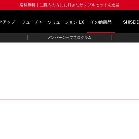
送料無料｜ご購入の方にお好きなサンプルセットを進呈
クアップ
フューチャーソリューション LX
その他商品
SHISE
|
|
メンバーシッププログラム