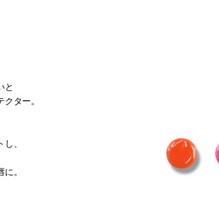
いと
テクター。
トし、
唇に。