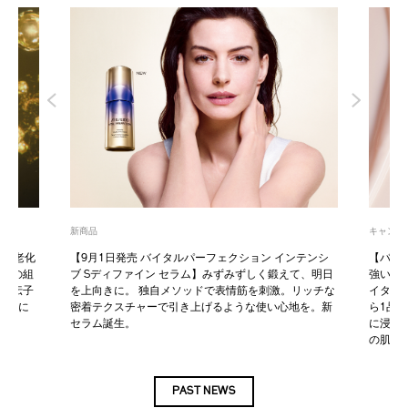
新商品
キャンペ
、肌老化
【9月1日発売 バイタルパーフェクション インテンシ
【バイ
、肌の組
ブ Sディファイン セラム】みずみずしく鍛えて、明日
強い紫
肌遺伝子
を上向きに。 独自メソッドで表情筋を刺激。リッチな
イタル
らかに
密着テクスチャーで引き上げるような使い心地を。新
ら1品
セラム誕生。
に浸透
の肌で
PAST NEWS