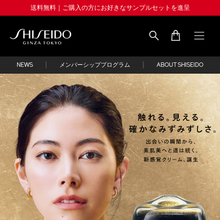
Skip
送料無料｜ご購入の方にお好きなサンプルセットを進呈
to
main
content
Shiseido
|
|
NEWS
メンバーシッププログラム
ABOUT SHISEIDO