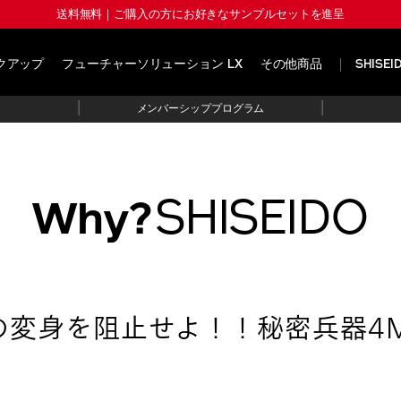
送料無料｜ご購入の方にお好きなサンプルセットを進呈
クアップ
フューチャーソリューション LX
その他商品
SHISE
|
|
メンバーシッププログラム
SHISEIDO
Why?
の変身を阻止せよ！！
秘密兵器4