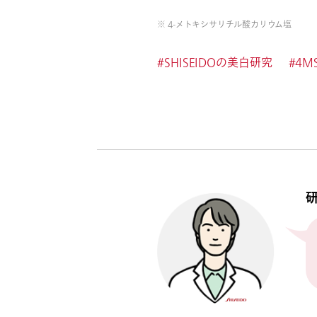
※ 4-メトキシサリチル酸カリウム塩
#SHISEIDOの美白研究
#4M