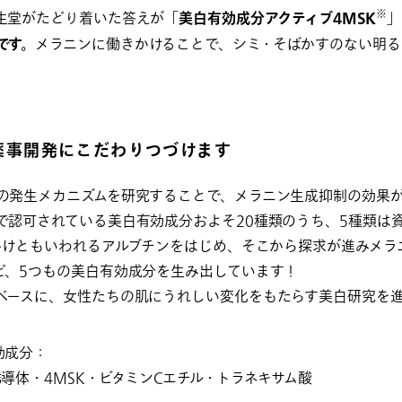
※
生堂がたどり着いた答えが「
美白有効成分アクティブ4MSK
」
です。
メラニンに働きかけることで、シミ・そばかすのない明
薬事開発にこだわりつづけます
の発生メカニズムを研究することで、メラニン生成抑制の効果
で認可されている美白有効成分およそ20種類のうち、5種類は
っかけともいわれるアルブチンをはじめ、そこから探求が進みメ
ど、5つもの美白有効成分を生み出しています！
ベースに、女性たちの肌にうれしい変化をもたらす美白研究を
効成分：
導体・4MSK・ビタミンCエチル・トラネキサム酸