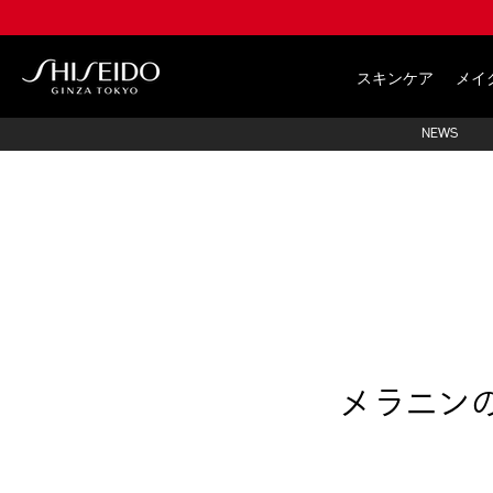
Skip
to
main
Shiseido
content
スキンケア
メイ
NEWS
メラニン