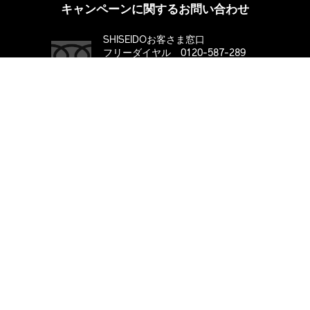
キャンペーンに関するお問い合わせ
SHISEIDOお客さま窓口
フリーダイヤル 0120-587-289
10:00～17:00 / 土・日・祝日を除く
購入する
※8/7(金)～8/16(日)までお休みさせていただきます。
8/17(月)より平常通り営業いたします。
ABOUT SHISEIDO
ブランド「SHISEIDO」とは
メンバーシッププログラム
メンバーシッププログラム メンバー規約
サイト利用規約