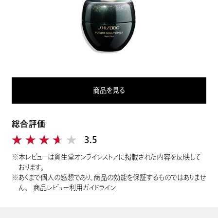
商品を見る
総合評価
★★★★★
★★★★★
3.5
※本レビューは資生堂オンラインストアに掲載された内容を反映して
おります。
※あくまで個人の感想であり、商品の効能を保証するものではありませ
ん。
商品レビュー利用ガイドライン