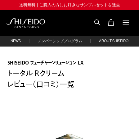
Skip
送料無料｜ご購入の方にお好きなサンプルセットを進呈
to
main
content
Shiseido
|
|
NEWS
メンバーシッププログラム
ABOUT SHISEIDO
SHISEIDO フューチャーソリューション LX
トータル Ｒクリーム
レビュー（口コミ）一覧