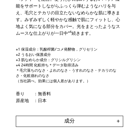
能をサポートしながらふっくら弾むようなハリを与
え、毛穴とテカリの目立たないなめらかな肌に導きま
す。みずみずしく軽やかな感触で肌にフィットし、心
地よく気になる部分をカバー。光をまとったようなス
※4
ムースな仕上がりが一日中
続きます。
※1 保湿成分：乳酸桿菌/コメ発酵物，グリセリン
※2 うるおい保護成分​
※3 肌なめらか成分：グリシルグリシン​
※4 24時間 化粧持ち＊データ取得済み
＊毛穴落ちのなさ・よれのなさ・うすれのなさ・テカリのな
さ・化粧崩れのなさ
（当社調べ。効果には個人差があります。）
香り
：無香料
原産地
：日本
成分