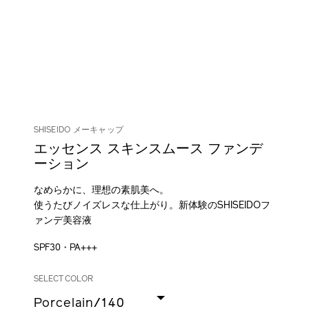
SHISEIDO メーキャップ
エッセンス スキンスムース ファンデ
ーション
なめらかに、理想の素肌美へ。
使うたびノイズレスな仕上がり。新体験のSHISEIDOフ
ァンデ美容液
SPF30・PA+++
DETAILS
VARIATIONS
/essence-
商
SELECT COLOR
skinsmooth-
品
Porcelain/140
foundation-
番