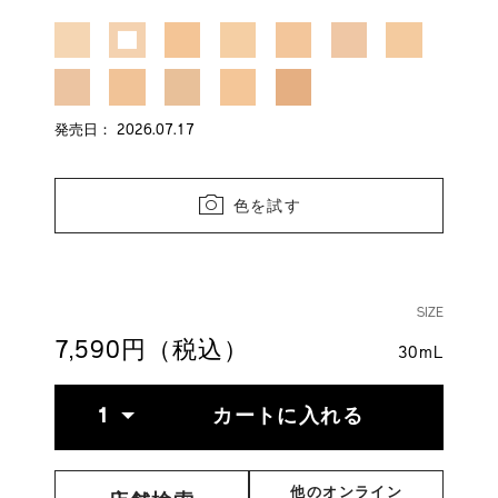
4514254244890.html
号
4514254244890
発売日： 2026.07.17
色を試す
VARIAT
SIZE
7,590円（税込）
30mL
ADD
PRODUCT
数
TO
ACTIONS
1
カートに入れる
量
CART
OPTIONS
他のオンライン