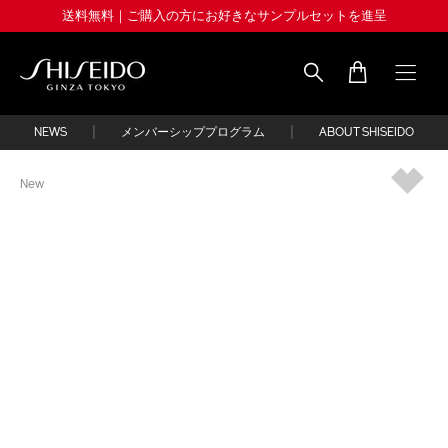
Skip
送料無料｜ご購入の方にお好きなサンプルセットを進呈
to
main
content
Shiseido
|
|
NEWS
メンバーシッププログラム
ABOUT SHISEIDO
IMAGE
New