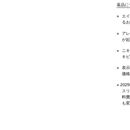
返品に
エイ
るお
アレ
が起
ニキ
キビ
表示
価格