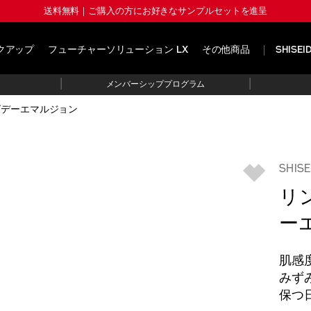
送料無料｜ご購入の方にお好きなサンプルセットを進呈
クアップ
フューチャーソリューション LX
その他商品
SHISE
|
|
メンバーシッププログラム
グデーエマルジョン
SHI
リ
ー
肌感
みず
保つ