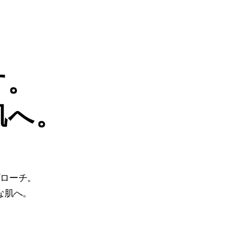
す。
肌へ。
ローチ。
な肌へ。