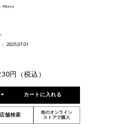
・PA+++
TAILS
RIATIONS
fiance-
le-
thing-
L
ion-
254222560
254222560.html
 2025.07.01
,230円（税込）
DD
RODUCT
TIONS
カートに入れる
RT
TIONS
他のオンライン
店舗検索
ストアで購入