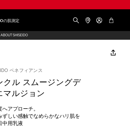
IDOの肌測定
ABOUT SHISEIDO
SEIDO ベネフィアンス
ンクル スムージングデ
エマルジョン
度へアプローチ。
みずしい感触でなめらかなハリ肌を
日中用乳液