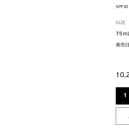
SPF30
DE
VA
/bene
商
wrink
品
SIZE
smoo
番
day-
号
75m
emuls
4514
4514
発売日：
10
A
P
TO
AC
数
1
CA
量
OP