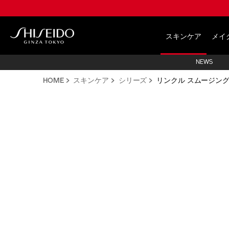
Skip
to
main
Shiseido
content
スキンケア
メイ
NEWS
HOME
スキンケア
シリーズ
リンクル スムージン
IMAGE