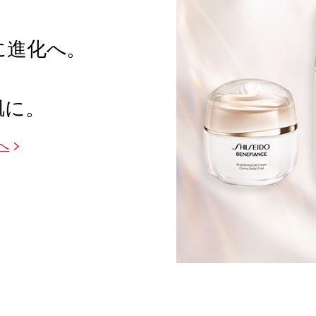
に進化へ。
、
肌に。
へ
>