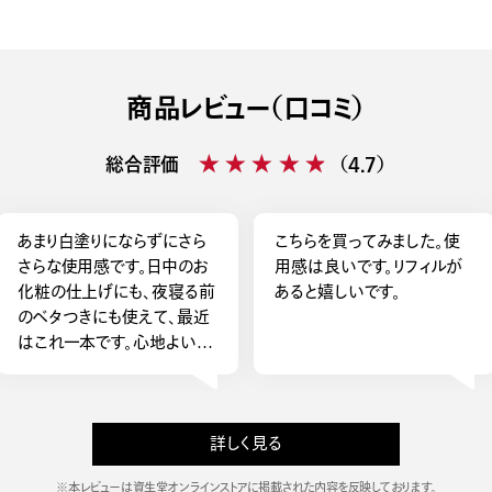
商品レビュー（口コミ）
★★★★★
★★★★★
総合評価
（4.7）
あまり白塗りにならずにさら
こちらを買ってみました。使
さらな使用感です。日中のお
用感は良いです。リフィルが
化粧の仕上げにも、夜寝る前
あると嬉しいです。
のベタつきにも使えて、最近
はこれ一本です。心地よい香
りです。 ケースは乳白色の中
に微量のゴールドが入ってい
て、作り手のこだわりが感じ
られる素敵なケースで気に入
詳しく見る
ってます。
※本レビューは資生堂オンラインストアに掲載された内容を反映しております。