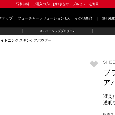
送料無料｜ご購入の方にお好きなサンプルセットを進呈
クアップ
フューチャーソリューション LX
その他商品
SHISE
|
|
メンバーシッププログラム
ライトニング スキンケアパウダー
SHI
ブ
ア
冴え
透明
販売名