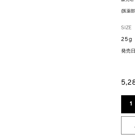
(医薬部
DE
VA
/bene
商
brigh
品
SIZE
skin
番
4514
号
25g
4514
発売日：
5,
A
P
TO
AC
数
1
CA
量
OP