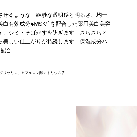
させるような、絶妙な透明感と明るさ、均一
※1
白有効成分4MSK
を配合した薬用美白美容
え、シミ・そばかすを防ぎます。さらさらと
た美しい仕上がりが持続します。保湿成分ハ
2
配合。
濃グリセリン、ヒアルロン酸ナトリウム(2)