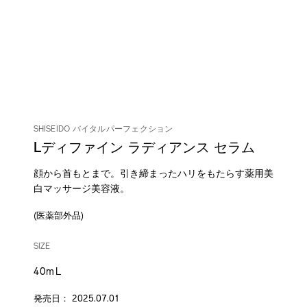
SHISEIDO バイタルパーフェクション
Lディファイン ラディアンス セラム
顔から首もとまで。引き締まったハリをもたらす薬用美
白マッサージ美容液。
(医薬部外品)
DETAILS
VARIATIONS
/vital-
商
SIZE
perfection-
品
l-
番
40mL
define-
号
radiance-
4514254211786
発売日： 2025.07.01