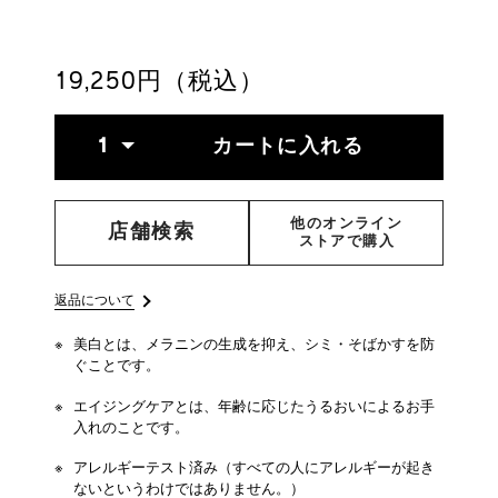
serum-
4514254211786.html
19,250円（税込）
ADD
PRODUCT
数
TO
ACTIONS
1
カートに入れる
量
CART
OPTIONS
他のオンライン
店舗検索
ストアで購入
返品について
美白とは、メラニンの生成を抑え、シミ・そばかすを防
ぐことです。
エイジングケアとは、年齢に応じたうるおいによるお手
入れのことです。
アレルギーテスト済み（すべての人にアレルギーが起き
ないというわけではありません。）