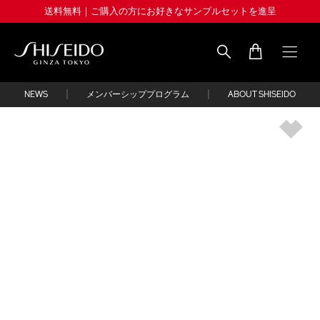
Skip
送料無料｜ご購入の方にお好きなサンプルセットを進呈
to
main
content
Shiseido
|
|
NEWS
メンバーシッププログラム
ABOUT SHISEIDO
IMAGE