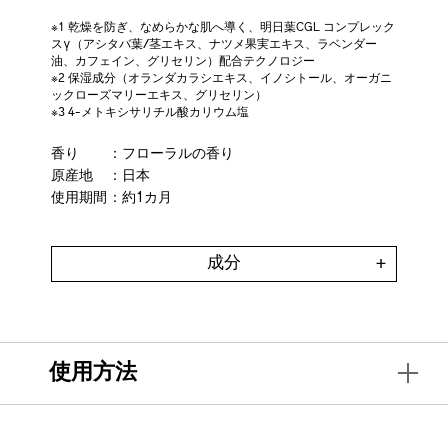
※1 乾燥を防ぎ、なめらかな肌へ導く、明日葉CGL コンプレック
スγ（アシタバ葉/茎エキス、ナツメ果実エキス、ラベンダー
油、カフェイン、グリセリン）配合テクノロジー
※2 保湿成分（オランダカラシエキス、イノシトール、オーガニ
ックローズマリーエキス、グリセリン）
※3 4-メトキシサリチル酸カリウム塩
香り
：フローラルの香り
原産地
：日本
使用期間
：約1カ月
成分
使用方法