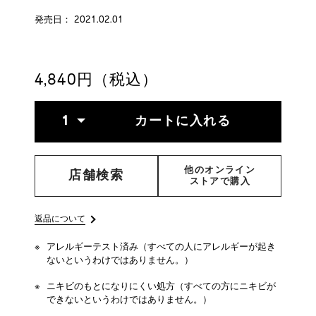
soft-
号
blurring-
4514254984222
発売日： 2021.02.01
primer-
4514254984222.html
4,840円（税込）
ADD
PRODUCT
数
TO
ACTIONS
1
カートに入れる
量
CART
OPTIONS
他のオンライン
店舗検索
ストアで購入
返品について
アレルギーテスト済み（すべての人にアレルギーが起き
ないというわけではありません。）
ニキビのもとになりにくい処方（すべての方にニキビが
できないというわけではありません。）