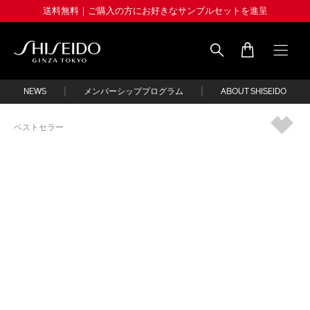
Skip
送料無料｜ご購入の方にお好きなサンプルセットを進呈
to
main
content
Shiseido
|
|
NEWS
メンバーシッププログラム
ABOUT SHISEIDO
IMAGE
ベストセラー