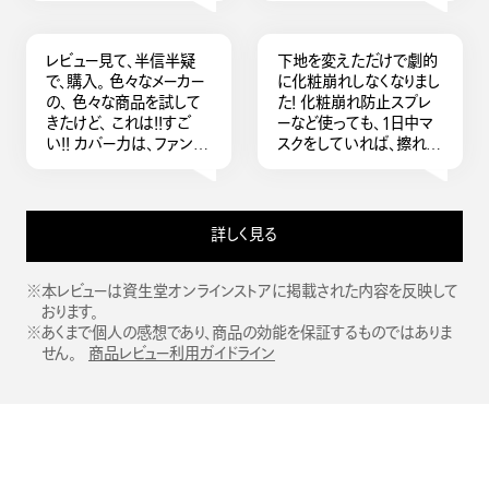
何個も何個も購入しては
買い替えを繰り返してい
たがシンクロスキンのプラ
レビュー見て、半信半疑
下地を変えただけで劇的
イマーで決まり。 綺麗で
で、購入。 色々なメーカー
に化粧崩れしなくなりまし
す。感動ものです。
の、 色々な商品を試して
た！ 化粧崩れ防止スプレ
きたけど、 これは！！すご
ーなど使っても、１日中マ
い！！ カバー力は、ファンデ
スクをしていれば、擦れて
ーション塗ったときに分か
たり蒸れたりで化粧崩れ
りました。 ファンデーショ
はするものでしたが、この
ンの使用量が減り、 また、
下地にしてからは皆無で
マスクに、つきにくい。 メイ
す。 お化粧直ししなくてい
詳しく見る
ク方法変わると思います。
いので、鞄の中身が減りま
す。 さらっとして伸びがよ
く、無色なので肌色を選ば
※本レビューは資生堂オンラインストアに掲載された内容を反映して
ず使えます。 香りがしない
おります。
のもとても良いです！
※あくまで個人の感想であり、商品の効能を保証するものではありま
せん。
商品レビュー利用ガイドライン