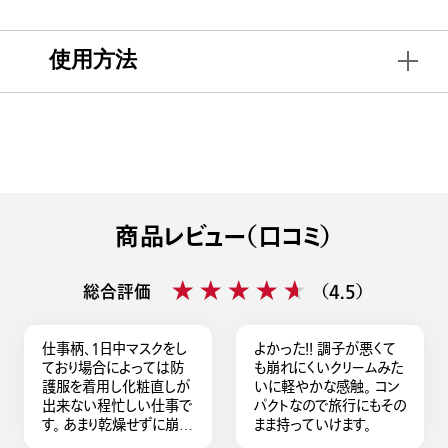
使用方法
商品レビュー（口コミ）
★★★★★
★★★★★
総合評価
（4.5）
仕事柄、1日中マスクをし
よかった！！ 調子が悪くて
ており場合によっては防
も崩れにくいクリームみた
護服を着用し化粧直しが
いに軽やかな感触。 コン
出来ない程忙しい仕事で
パクトなので旅行にもその
す。 あまり乾燥せずに崩れ
まま持っていけます。
にくい、くすみにくい物を