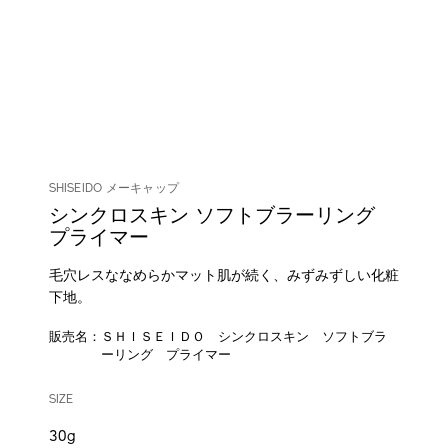
SHISEIDO メーキャップ
シンクロスキン ソフトブラーリング
プライマー
毛穴レスななめらかマット肌が続く、みずみずしい化粧
下地。
販売名：ＳＨＩＳＥＩＤＯ シンクロスキン ソフトブラ
ーリング プライマー
DETAILS
VARIATIONS
/shiseido-
商
SIZE
synchro-
品
skin-
番
30g