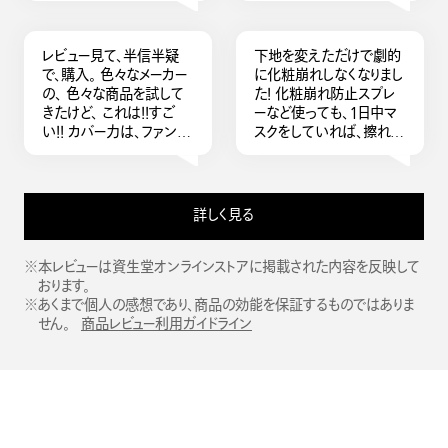
何個も何個も購入しては
買い替えを繰り返してい
たがシンクロスキンのプラ
レビュー見て、半信半疑
下地を変えただけで劇的
イマーで決まり。 綺麗で
で、購入。 色々なメーカー
に化粧崩れしなくなりまし
す。感動ものです。
の、 色々な商品を試して
た！ 化粧崩れ防止スプレ
きたけど、 これは！！すご
ーなど使っても、１日中マ
い！！ カバー力は、ファンデ
スクをしていれば、擦れて
ーション塗ったときに分か
たり蒸れたりで化粧崩れ
りました。 ファンデーショ
はするものでしたが、この
ンの使用量が減り、 また、
下地にしてからは皆無で
マスクに、つきにくい。 メイ
す。 お化粧直ししなくてい
詳しく見る
ク方法変わると思います。
いので、鞄の中身が減りま
す。 さらっとして伸びがよ
く、無色なので肌色を選ば
※本レビューは資生堂オンラインストアに掲載された内容を反映して
ず使えます。 香りがしない
おります。
のもとても良いです！
※あくまで個人の感想であり、商品の効能を保証するものではありま
せん。
商品レビュー利用ガイドライン