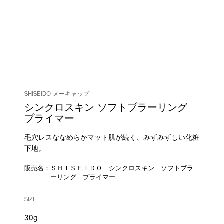
SHISEIDO メーキャップ
シンクロスキン ソフトブラーリング
プライマー
毛穴レスななめらかマット肌が続く、みずみずしい化粧
下地。
販売名：ＳＨＩＳＥＩＤＯ シンクロスキン ソフトブラ
ーリング プライマー
DETAILS
VARIATIONS
/shiseido-
商
SIZE
synchro-
品
skin-
番
30g