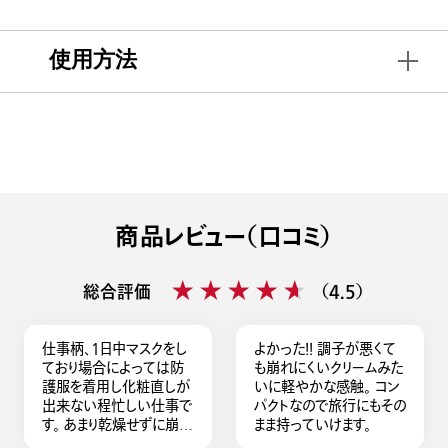
使用方法
商品レビュー（口コミ）
★★★★★
★★★★★
総合評価
（4.5）
仕事柄、1日中マスクをし
よかった！！ 調子が悪くて
ており場合によっては防
も崩れにくいクリームみた
護服を着用し化粧直しが
いに軽やかな感触。 コン
出来ない程忙しい仕事で
パクトなので旅行にもその
す。 あまり乾燥せずに崩れ
まま持っていけます。
にくい、くすみにくい物を