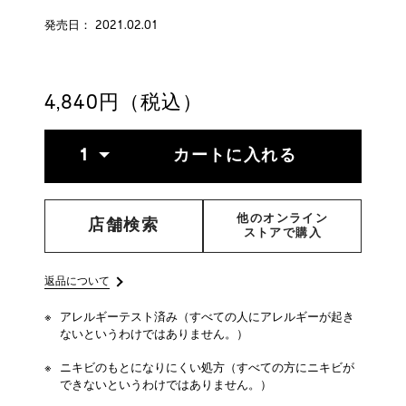
soft-
号
blurring-
4514254984222
発売日： 2021.02.01
primer-
4514254984222.html
4,840円（税込）
ADD
PRODUCT
数
TO
ACTIONS
1
カートに入れる
量
CART
OPTIONS
他のオンライン
店舗検索
ストアで購入
返品について
アレルギーテスト済み（すべての人にアレルギーが起き
ないというわけではありません。）
ニキビのもとになりにくい処方（すべての方にニキビが
できないというわけではありません。）