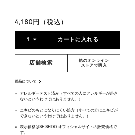
4514254206171.html
4,180円（税込）
ADD
PRODUCT
数
TO
ACTIONS
1
カートに入れる
量
CART
OPTIONS
他のオンライン
店舗検索
ストアで購入
返品について
アレルギーテスト済み（すべての人にアレルギーが起き
ないというわけではありません。）
ニキビのもとになりにくい処方（すべての方にニキビが
できないというわけではありません。）
表示価格はSHISEIDO オフィシャルサイトの販売価格で
す。