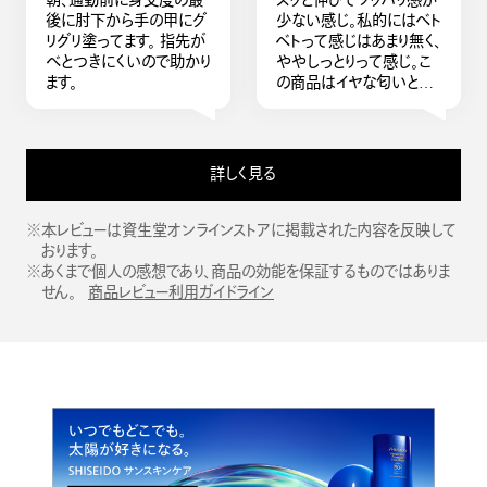
朝、通勤前に身支度の最
スッと伸びてツッパリ感が
りなく、すごく気に入りまし
タイプを使用することをオ
後に肘下から手の甲にグ
少ない感じ。私的にはベト
た。夏場はこれをリピート
ススメします。
リグリ塗ってます。 指先が
ベトって感じはあまり無く、
すると思います。
べとつきにくいので助かり
ややしっとりって感じ。こ
ます。
の商品はイヤな匂いとツ
ッパリ感をあまり感じな
い。柑橘系の爽やかな匂
いに感じます。私はこれを
腕、足に、あと化粧下地の
詳しく見る
前に頬骨あたりと鼻、おで
こ、首（デコルテ含む）に伸
ばして使ってます。とても
※本レビューは資生堂オンラインストアに掲載された内容を反映して
GOODな商品に出会え
おります。
て良かったです。
※あくまで個人の感想であり、商品の効能を保証するものではありま
せん。
商品レビュー利用ガイドライン