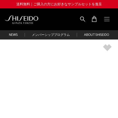
Skip
送料無料｜ご購入の方にお好きなサンプルセットを進呈
to
main
content
Shiseido
|
|
NEWS
メンバーシッププログラム
ABOUT SHISEIDO
IMAGE