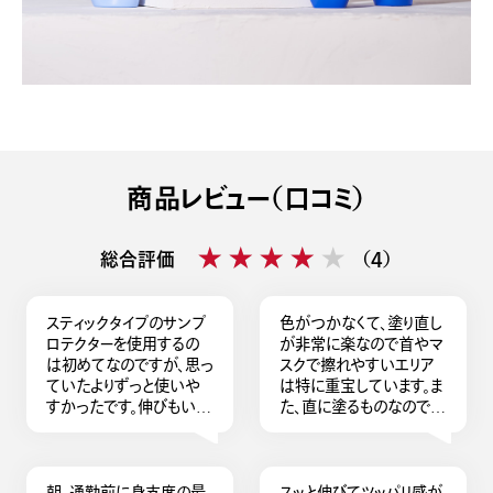
商品レビュー（口コミ）
★★★★★
★★★★★
総合評価
（4）
スティックタイプのサンプ
色がつかなくて、塗り直し
ロテクターを使用するの
が非常に楽なので首やマ
は初めてなのですが、思っ
スクで擦れやすいエリア
ていたよりずっと使いや
は特に重宝しています。ま
すかったです。伸びもいい
た、直に塗るものなので摩
し、手は汚れないし、透明
擦が心配ではありました
っぽいので服にもあまり
が滑りが良いので特に摩
影響しないです。香りも柑
擦を感じず使えています。
橘系で、独特の匂いもあま
サポートとしてスティック