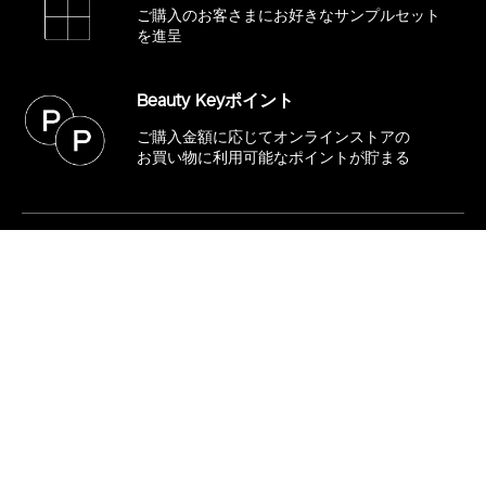
ご購入のお客さまにお好きな
サンプルセット
を進呈
Beauty Keyポイント
ご購入金額に応じてオンラインストアの
お買い物に利用可能なポイントが貯まる
購入する
SHISEIDOブランド会員
キャンペーンに関するお問い合わせ
SHISEIDOお客さま窓口
フリーダイヤル 0120-587-289
10:00～17:00 / 土・日・祝日を除く
※8/7(金)～8/16(日)までお休みさせていただきます。
8/17(月)より平常通り営業いたします。