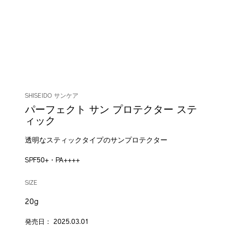
SHISEIDO サンケア
パーフェクト サン プロテクター ステ
ィック
透明なスティックタイプのサンプロテクター
SPF50+・PA++++
DETAILS
VARIATIONS
/shiseido-
商
SIZE
perfect-
品
sun-
番
20g
protector-
号
stick-
4514254206171
発売日： 2025.03.01