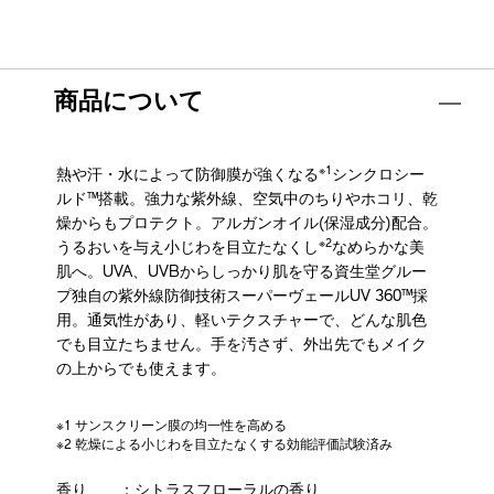
商品について
※1
熱や汗・水によって防御膜が強くなる
シンクロシー
ルド™搭載。強力な紫外線、空気中のちりやホコリ、乾
燥からもプロテクト。アルガンオイル(保湿成分)配合。
※2
うるおいを与え小じわを目立たなくし
なめらかな美
肌へ。UVA、UVBからしっかり肌を守る資生堂グルー
プ独自の紫外線防御技術スーパーヴェールUV 360™採
用。通気性があり、軽いテクスチャーで、どんな肌色
でも目立たちません。手を汚さず、外出先でもメイク
の上からでも使えます。
※1 サンスクリーン膜の均一性を高める
※2 乾燥による小じわを目立たなくする効能評価試験済み
香り
：シトラスフローラルの香り