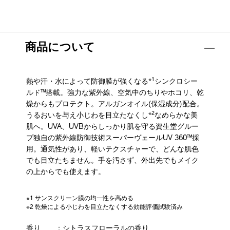
商品について
※1
熱や汗・水によって防御膜が強くなる
シンクロシー
ルド™搭載。強力な紫外線、空気中のちりやホコリ、乾
燥からもプロテクト。アルガンオイル(保湿成分)配合。
※2
うるおいを与え小じわを目立たなくし
なめらかな美
肌へ。UVA、UVBからしっかり肌を守る資生堂グルー
プ独自の紫外線防御技術スーパーヴェールUV 360™採
用。通気性があり、軽いテクスチャーで、どんな肌色
でも目立たちません。手を汚さず、外出先でもメイク
の上からでも使えます。
※1 サンスクリーン膜の均一性を高める
※2 乾燥による小じわを目立たなくする効能評価試験済み
香り
：シトラスフローラルの香り