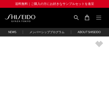
Skip
送料無料｜ご購入の方にお好きなサンプルセットを進呈
to
main
content
Shiseido
|
|
NEWS
メンバーシッププログラム
ABOUT SHISEIDO
IMAGE