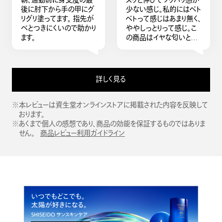
朝、通勤前に身支度の最
スッと伸びてツッパリ感が
りなく、すごく気に入りまし
タイプを使用することをオ
後に肘下から手の甲にグ
少ない感じ。私的にはベト
た。夏場はこれをリピート
ススメします。
リグリ塗ってます。 指先が
ベトって感じはあまり無く、
すると思います。
べとつきにくいので助かり
ややしっとりって感じ。こ
ます。
の商品はイヤな匂いとツ
ッパリ感をあまり感じな
い。柑橘系の爽やかな匂
いに感じます。私はこれを
腕、足に、あと化粧下地の
詳しく見る
前に頬骨あたりと鼻、おで
こ、首（デコルテ含む）に伸
ばして使ってます。とても
※本レビューは資生堂オンラインストアに掲載された内容を反映して
GOODな商品に出会え
おります。
て良かったです。
※あくまで個人の感想であり、商品の効能を保証するものではありま
せん。
商品レビュー利用ガイドライン