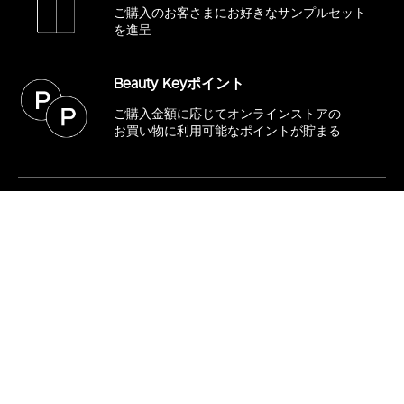
ご購入のお客さまにお好きな
サンプルセット
を進呈
Beauty Keyポイント
ご購入金額に応じてオンラインストアの
お買い物に利用可能なポイントが貯まる
購入する
SHISEIDOブランド会員
キャンペーンに関するお問い合わせ
SHISEIDOお客さま窓口
フリーダイヤル 0120-587-289
10:00～17:00 / 土・日・祝日を除く
※8/7(金)～8/16(日)までお休みさせていただきます。
8/17(月)より平常通り営業いたします。