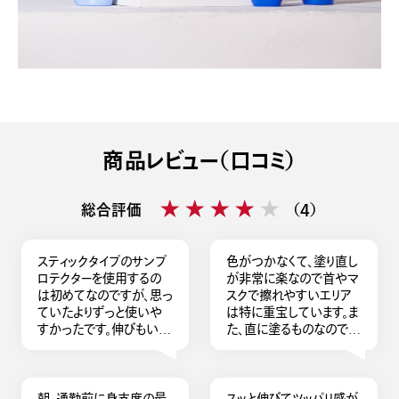
商品レビュー（口コミ）
★★★★★
★★★★★
総合評価
（4）
スティックタイプのサンプ
色がつかなくて、塗り直し
ロテクターを使用するの
が非常に楽なので首やマ
は初めてなのですが、思っ
スクで擦れやすいエリア
ていたよりずっと使いや
は特に重宝しています。ま
すかったです。伸びもいい
た、直に塗るものなので摩
し、手は汚れないし、透明
擦が心配ではありました
っぽいので服にもあまり
が滑りが良いので特に摩
影響しないです。香りも柑
擦を感じず使えています。
橘系で、独特の匂いもあま
サポートとしてスティック