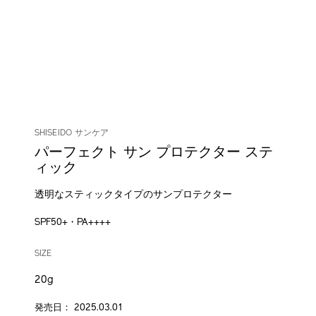
SHISEIDO サンケア
パーフェクト サン プロテクター ステ
ィック
透明なスティックタイプのサンプロテクター
SPF50+・PA++++
DETAILS
VARIATIONS
/shiseido-
商
SIZE
perfect-
品
sun-
番
20g
protector-
号
stick-
4514254206171
発売日： 2025.03.01