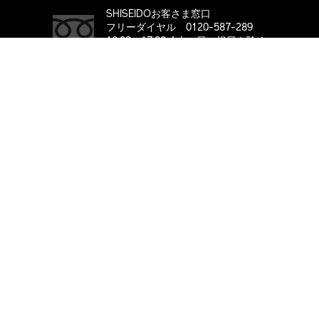
SHISEIDOお客さま窓口
フリーダイヤル 0120-587-289
10:00～17:00 / 土・日・祝日を除く
購入する
※8/7(金)～8/16(日)までお休みさせていただきます。
8/17(月)より平常通り営業いたします。
ABOUT SHISEIDO
ブランド「SHISEIDO」とは
メンバーシッププログラム
メンバーシッププログラム メンバー規約
サイト利用規約
プライバシーポリシー