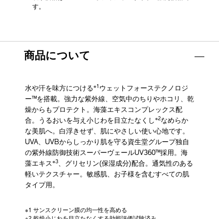
す。
商品について
※1
水や汗を味方につける
ウェットフォーステクノロジ
ー™を搭載。強力な紫外線、空気中のちりやホコリ、乾
燥からもプロテクト。海藻エキスコンプレックス配
※2
合。うるおいを与え小じわを目立たなくし
なめらか
な美肌へ。白浮きせず、肌にやさしい使い心地です。
UVA、UVBからしっかり肌を守る資生堂グループ独自
の紫外線防御技術スーパーヴェールUV360™採用。海
※3
藻エキス
、グリセリン(保湿成分)配合。通気性のある
軽いテクスチャー。敏感肌、お子様を含むすべての肌
タイプ用。
※1 サンスクリーン膜の均一性を高める