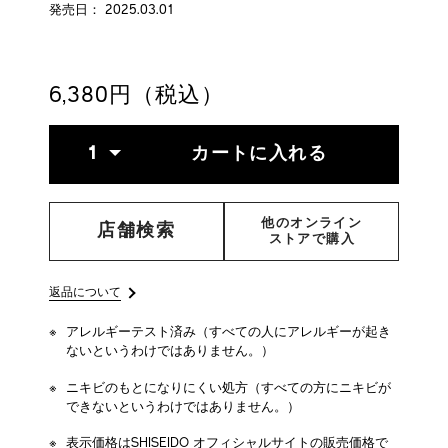
lotion-
4514254201510
発売日： 2025.03.01
sensitive-
4514254201510.html
6,380円（税込）
ADD
PRODUCT
数
TO
ACTIONS
1
カートに入れる
量
CART
OPTIONS
他のオンライン
店舗検索
ストアで購入
返品について
アレルギーテスト済み（すべての人にアレルギーが起き
ないというわけではありません。）
ニキビのもとになりにくい処方（すべての方にニキビが
できないというわけではありません。）
表示価格はSHISEIDO オフィシャルサイトの販売価格で