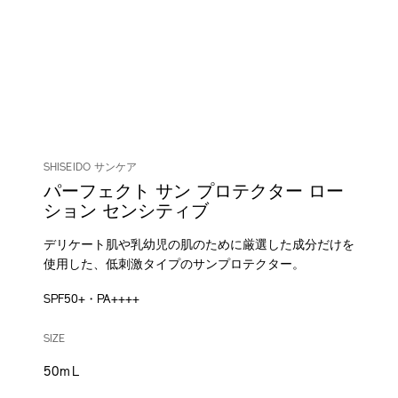
SHISEIDO サンケア
パーフェクト サン プロテクター ロー
ション センシティブ
デリケート肌や乳幼児の肌のために厳選した成分だけを
使用した、低刺激タイプのサンプロテクター。
SPF50+・PA++++
DETAILS
VARIATIONS
/shiseido-
商
SIZE
perfect-
品
sun-
番
50mL
protector-
号