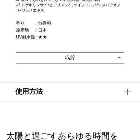
※2 乾燥小じわを目立たなくする効能評価試験済み
※3 トゲキリンサイ/ヒヂリメン/ミツイシコンブ/ウスバアオノ
リ/ワカメエキス
香り
：無香料
原産地
：日本
UV耐水性
：★★
成分
使用方法
太陽と過ごすあらゆる時間を