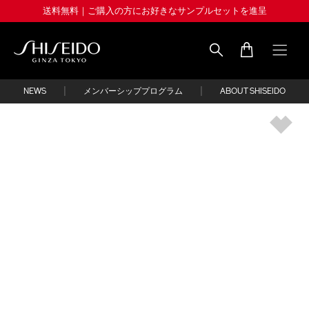
Skip
送料無料｜ご購入の方にお好きなサンプルセットを進呈
to
main
content
Shiseido
|
|
NEWS
メンバーシッププログラム
ABOUT SHISEIDO
IMAGE