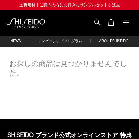
Skip
送料無料｜ご購入の方にお好きなサンプルセットを進呈
to
main
content
Shiseido
|
|
NEWS
メンバーシッププログラム
ABOUT SHISEIDO
お探しの商品は見つかりませんでし
た。
SHISEIDO ブランド公式オンラインストア 特典