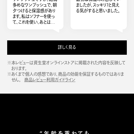
多めなワンプッシュで、朝
ましたが、スッキリ？と見え
夕つけると保湿感があり
る気がすると思いました。
ます。私はソフナーを使っ
て、これを使い、あとはクリ
ーム（朝夕）なのですが本
当にしっとり感を感じてい
い感じです。 色々あるけ
ど、潤いによるハリを感じ
詳しく見る
るもので、ここまで自分に
合うなぁと思うものはなか
なかないです。おすすめ！
※本レビューは資生堂オンラインストアに掲載された内容を反映して
おります。
※あくまで個人の感想であり、商品の効能を保証するものではありま
せん。
商品レビュー利用ガイドライン
“年齢を重ねても、