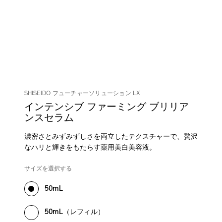
SHISEIDO フューチャーソリューション LX
インテンシブ ファーミング ブリリア
ンスセラム
濃密さとみずみずしさを両立したテクスチャーで、贅沢
なハリと輝きをもたらす薬用美白美容液。
DETAILS
VARIATIONS
/future-
商
サイズを選択する
solution-
品
lx-
番
50mL
intensive-
号
firming-
4514254164037
50mL（レフィル）
brilliance-