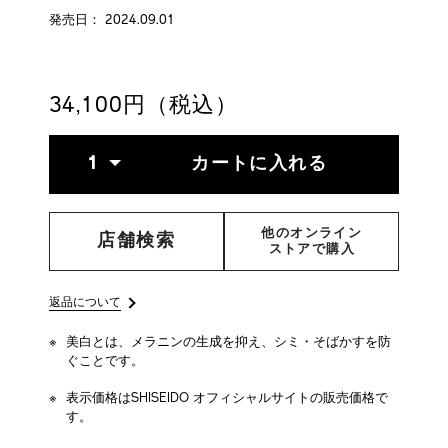
serum-
4514254164037.html
発売日： 2024.09.01
34,100円（税込）
ADD
PRODUCT
数
TO
ACTIONS
1
カートに入れる
量
CART
OPTIONS
他のオンライン
店舗検索
ストアで購入
返品について
美白とは、メラニンの生成を抑え、シミ・そばかすを防
ぐことです。
表示価格はSHISEIDO オフィシャルサイトの販売価格で
す。