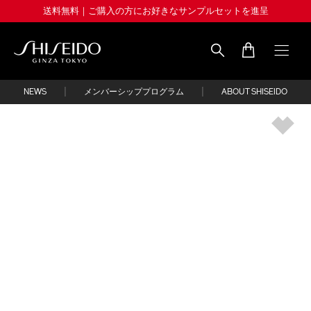
Skip
送料無料｜ご購入の方にお好きなサンプルセットを進呈
to
main
content
Shiseido
|
|
NEWS
メンバーシッププログラム
ABOUT SHISEIDO
IMAGE