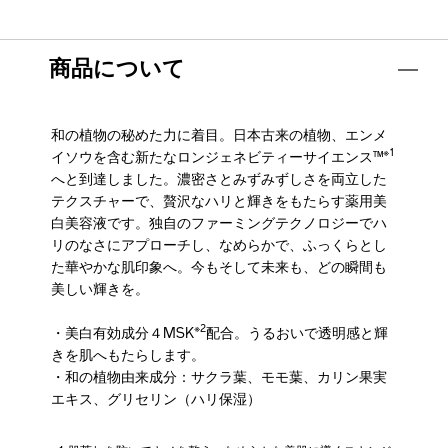
商品について
和の植物の秘めた力に着目。日本古来の植物、エンメ
※1
イソウを含む新たなロンジェネビティーサイエンス™
へと到達しました。濃密さとみずみずしさを両立した
テクスチャーで、贅沢なハリと輝きをもたらす薬用美
白美容液です。独自のファーミングテクノロジーでハ
リのなさにアプローチし、なめらかで、ふっくらとし
た華やかな肌印象へ。今もそして未来も、どの瞬間も
美しい輝きを。
※2
・美白有効成分４MSK
配合。うるおいで透明感と輝
きを肌へもたらします。
・和の植物由来成分：サクラ葉、モモ葉、カリン果実
エキス、グリセリン（ハリ保湿）