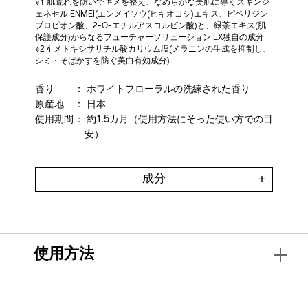
※1 肌荒れを防いでキメを整え、なめらかな美肌に導くスキンジ
ェネセル ENMEI(エンメイソウ(ヒキオコシ)エキス、ピペリジン
プロピオン酸、2-O-エチルアスコルビン酸)と、緑茶エキス(肌
保護成分)からなるフューチャーソリューション LX独自の成分
※2 4 メトキシサリチル酸カリウム塩(メラニンの生成を抑制し、
シミ・そばかすを防ぐ美白有効成分)
香り
： ホワイトフローラルの洗練された香り
原産地
： 日本
使用期間
： 約1.5カ月
（使用方法にそった使い方での目
安）
成分
使用方法