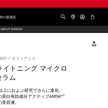
IDOの肌測定
ABOUT SHISEIDO
SEIDO ベネフィアンス
ライトニング マイクロ
セラム
年以上におよぶ研究でさらに進化。
※1
の美白有効成分アクティブ4MSK
の美容液。