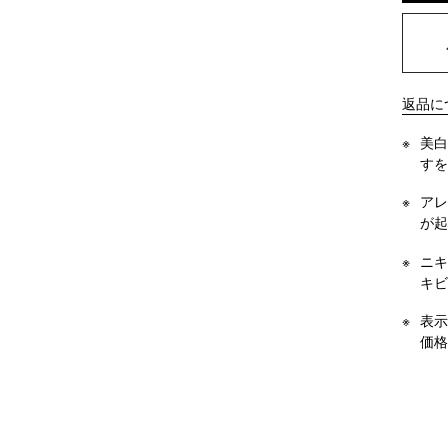
OP
返品に
美白
すを
アレ
が起
ニキ
キビ
表示
価格