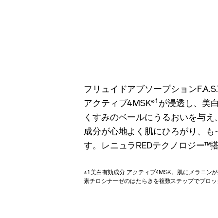
フリュイドアブソープションF.A.
※1
アクティブ4MSK
が浸透し、美
くすみのベールにうるおいを与え
成分が心地よく肌にひろがり、も
す。レニュラREDテクノロジー™
※1美白有効成分 アクティブ4MSK。肌にメラニ
素チロシナーゼのはたらきを複数ステップでブロッ