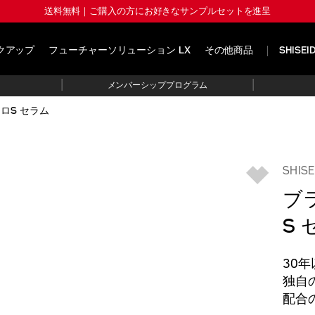
送料無料｜ご購入の方にお好きなサンプルセットを進呈
クアップ
フューチャーソリューション LX
その他商品
SHISE
|
|
メンバーシッププログラム
ロS セラム
SHI
ブ
S 
30
独自
配合