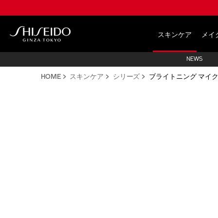
Skip
to
main
Shiseido
content
スキンケア
メイ
NEWS
HOME
スキンケア
シリーズ
ブライトニング マイク
IMAGE