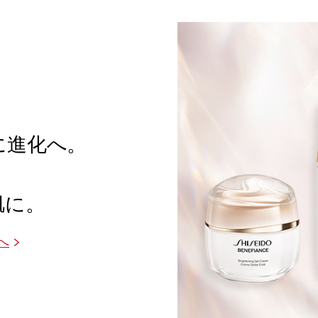
に進化へ。
、
肌に。
へ
>