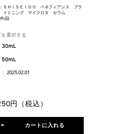
：ＳＨＩＳＥＩＤＯ ベネフィアンス ブラ
イトニング マイクロＳ セラム
外品)
TAILS
RIATIONS
fiance-
tening-
ズを選択する
-
30mL
m-
254205310
254205310.html
50mL
 2025.02.01
,250円（税込）
DD
RODUCT
TIONS
カートに入れる
RT