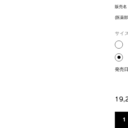
販売名
(医薬部
DE
VA
/bene
商
brigh
品
サイ
micro
番
s-
号
seru
4514
4514
発売日：
19
A
P
TO
AC
数
1
CA
量