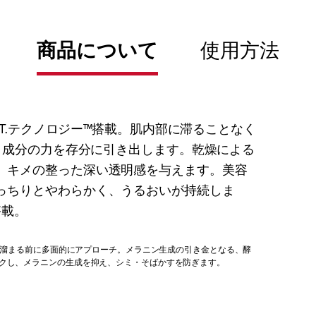
商品について
使用方法
S.T.テクノロジー™搭載。肌内部に滞ることなく
白成分の力を存分に引き出します。乾燥による
、キメの整った深い透明感を与えます。美容
っちりとやわらかく、うるおいが持続しま
搭載。
ンが溜まる前に多面的にアプローチ。メラニン生成の引き金となる、酵
クし、メラニンの生成を抑え、シミ・そばかすを防ぎます。