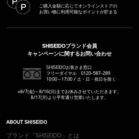
ご購入金額に応じてオンラインストアの
お買い物に利用可能なポイントが貯まる
SHISEIDOブランド会員
キャンペーンに関するお問い合わせ
SHISEIDOお客さま窓口
フリーダイヤル 0120-587-289
10:00～17:00 / 土・日・祝日を除く
※8/7(金)～8/16(日)までお休みさせていただきます。
8/17(月)より平常通り営業いたします。
ABOUT SHISEIDO
ブランド「SHISEIDO」とは