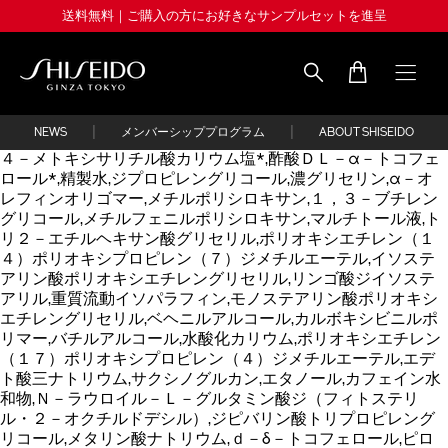
Skip
送料無料｜ご購入の方にお好きなサンプルセットを進呈
to
main
content
Shiseido
|
|
NEWS
メンバーシッププログラム
ABOUT SHISEIDO
４－メトキシサリチル酸カリウム塩*,酢酸ＤＬ－α－トコフェ
ロール*,精製水,ジプロピレングリコール,濃グリセリン,α－オ
レフィンオリゴマー,メチルポリシロキサン,１，３－ブチレン
グリコール,メチルフェニルポリシロキサン,マルチトール液,ト
リ２－エチルヘキサン酸グリセリル,ポリオキシエチレン（１
４）ポリオキシプロピレン（７）ジメチルエーテル,イソステ
アリン酸ポリオキシエチレングリセリル,リンゴ酸ジイソステ
アリル,重質流動イソパラフィン,モノステアリン酸ポリオキシ
エチレングリセリル,ベヘニルアルコール,カルボキシビニルポ
リマー,バチルアルコール,水酸化カリウム,ポリオキシエチレン
（１７）ポリオキシプロピレン（４）ジメチルエーテル,エデ
ト酸三ナトリウム,サクシノグルカン,エタノール,カフェイン水
和物,Ｎ－ラウロイル－Ｌ－グルタミン酸ジ（フィトステリ
ル・２－オクチルドデシル）,ジピバリン酸トリプロピレング
リコール,メタリン酸ナトリウム,ｄ－δ－トコフェロール,ピロ