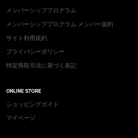
メンバーシッププログラム
メンバーシッププログラム メンバー規約
サイト利用規約
プライバシーポリシー
特定商取引法に基づく表記
ONLINE STORE
ショッピングガイド
マイページ